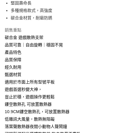
堅固壽命長
多種規格款式，高強度
碳合金材質，耐磨防銹
銷售重點
碳合金 遊戲散熱支架
品質可靠｜自由旋轉｜穩固不晃
產品特色
品質保障
經久耐用
甄選材質
適用於市面上所有型號平板
遊戲首選秒變大神，
豈止於穩，遊戲操作更輕鬆
鏤空散熱孔 可放置散熱器
10.9CM鏤空散熱孔，可放置散熱器
低雜訊大風量，散熱無阻礙
落葉聲散熱器夜間小動物人聲鬧鐘