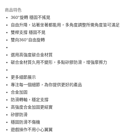
LINE Pay
商品特色
街口支付
360°旋轉 穩固不搖晃
自由升降，站著坐著都能用，多角度調整所需角度皆可滿足
全盈+PAY
雙桿支撐 穩固不晃
ATM付款
雙向360°自由旋轉
運送方式
選用高強度碳合金材質
碳合金材質久用不變形，多點矽膠防滑，增強摩擦力
全家取貨付款
每筆NT$50，滿NT$490(含以上)免運費
更多細節展示
7-11取貨付款
專注每一個細節，為你提供更好的產品
每筆NT$50，滿NT$490(含以上)免運費
合金加固
防滑轉軸，穩定支撐
宅配
高強度合金加固更結實
每筆NT$80，滿NT$490(含以上)免運費
矽膠防滑
穩固防滑不傷機
遊戲操作不用小心翼翼