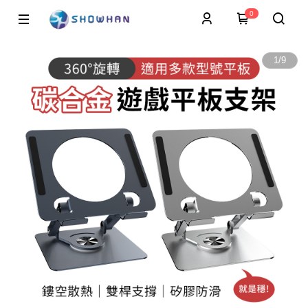
0
1
/
9