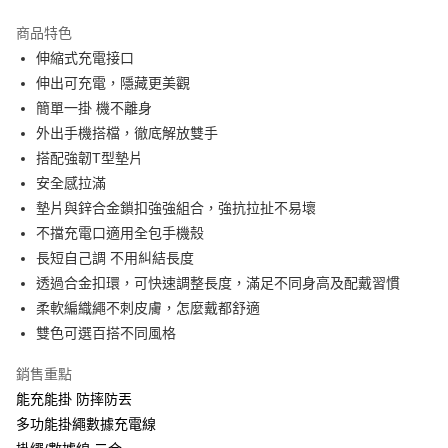
LINE Pay
商品特色
街口支付
伸縮式充電接口
伸出可充電，隱藏更美觀
全盈+PAY
簡單一掛 機不離身
ATM付款
外出手機搭檔，徹底解放雙手
搭配強韌T型墊片
運送方式
安全感拉滿
墊片與鋅合金鎖扣強強組合，強抗拉扯不易壞
全家取貨付款
不擋充電口適用全包手機殼
每筆NT$50，滿NT$490(含以上)免運費
長短自己調 不用糾結長度
7-11取貨付款
透過合金扣環，可快速調整長度，滿足不同身高及配戴習慣
每筆NT$50，滿NT$490(含以上)免運費
柔軟編織繩不刺皮膚，怎麼戴都舒適
雙色可選百搭不同風格
宅配
每筆NT$80，滿NT$490(含以上)免運費
銷售重點
能充能掛 防摔防丟
多功能掛繩數據充電線