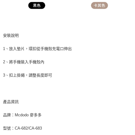
安裝說明
1、放入墊片，環扣從手機殼充電口伸出
2、將手機裝入手機殼內
3、扣上掛繩，調整長度即可
產品資訊
品牌：Mcdodo 麥多多
型號：CA-682/CA-683