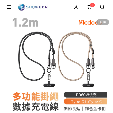
0
1
/
10