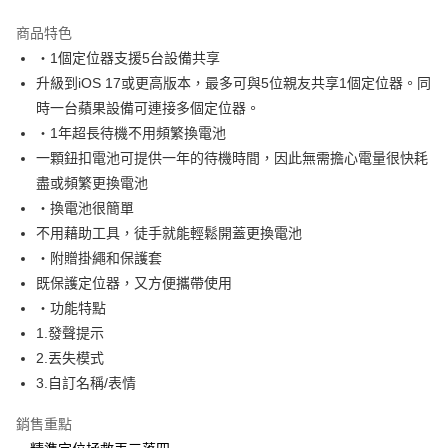
LINE Pay
商品特色
Apple Pay
・1個定位器支援5台設備共享
升級到iOS 17或更高版本，最多可與5位親友共享1個定位器。同
街口支付
時一台蘋果設備可連接多個定位器。
全盈+PAY
・1年超長待機不用頻繁換電池
一顆鈕扣電池可提供一年的待機時間，因此無需擔心電量很快耗
ATM付款
盡或頻繁更換電池
・換電池很簡單
運送方式
不用藉助工具，徒手就能輕鬆開蓋更換電池
全家取貨付款
・附贈掛繩和保護套
每筆NT$50，滿NT$490(含以上)免運費
既保護定位器，又方便攜帶使用
・功能特點
7-11取貨付款
1.發聲提示
每筆NT$50，滿NT$490(含以上)免運費
2.丟失模式
宅配
3.自訂名稱/表情
每筆NT$80，滿NT$490(含以上)免運費
銷售重點