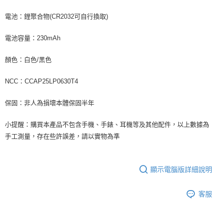
電池：鋰聚合物(CR2032可自行換取)
電池容量：230mAh
顏色：白色/黑色
NCC：CCAP25LP0630T4
保固：非人為損壞本體保固半年
小提醒：購買本產品不包含手機、手錶、耳機等及其他配件，以上數據為
手工測量，存在些許誤差，請以實物為準
顯示電腦版詳細說明
客服