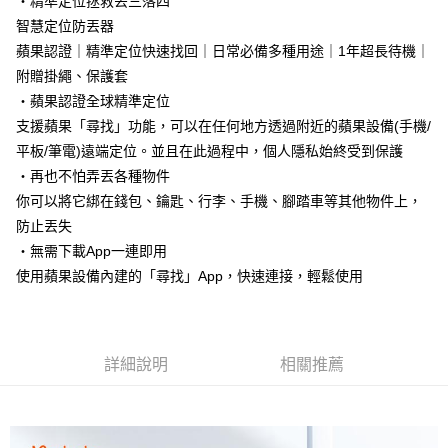
・精準定位拯救丟三落四
智慧定位防丟器
蘋果認證｜精準定位快速找回｜日常必備多種用途｜1年超長待機｜
附贈掛繩、保護套
・蘋果認證全球精準定位
支援蘋果「尋找」功能，可以在任何地方透過附近的蘋果設備(手機/
平板/筆電)遠端定位。並且在此過程中，個人隱私始終受到保護
・再也不怕弄丟各種物件
你可以將它綁在錢包、鑰匙、行李、手機、腳踏車等其他物件上，
防止丟失
・無需下載App一連即用
使用蘋果設備內建的「尋找」App，快速連接，輕鬆使用
詳細說明
相關推薦