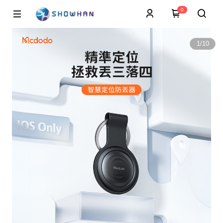
0
1
/
10