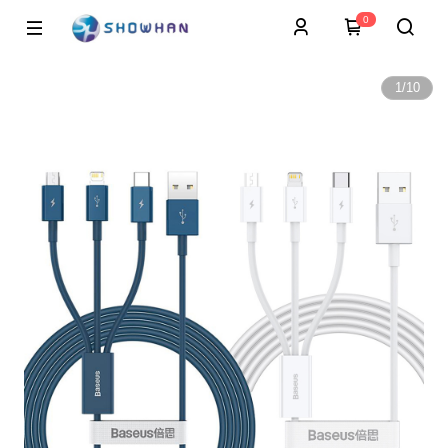
0
1
/
10