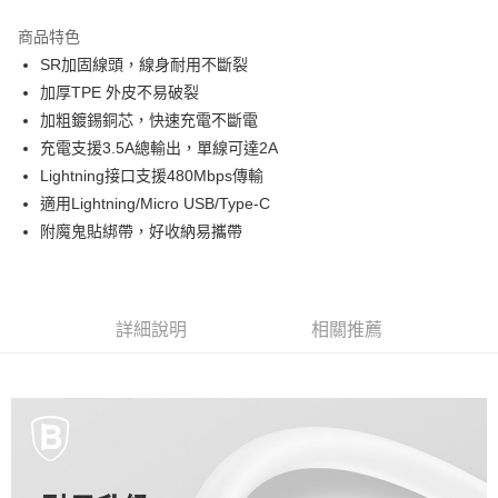
LINE Pay
商品特色
街口支付
SR加固線頭，線身耐用不斷裂
加厚TPE 外皮不易破裂
全盈+PAY
加粗鍍錫銅芯，快速充電不斷電
ATM付款
充電支援3.5A總輸出，單線可達2A
Lightning接口支援480Mbps傳輸
運送方式
適用Lightning/Micro USB/Type-C
附魔鬼貼綁帶，好收納易攜帶
全家取貨付款
每筆NT$50，滿NT$490(含以上)免運費
7-11取貨付款
詳細說明
相關推薦
每筆NT$50，滿NT$490(含以上)免運費
宅配
每筆NT$80，滿NT$490(含以上)免運費